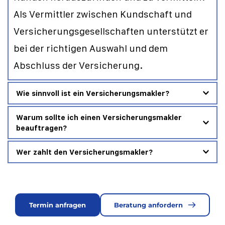
Als Vermittler zwischen Kundschaft und 
Versicherungsgesellschaften unterstützt er 
bei der richtigen Auswahl und dem 
Abschluss der Versicherung.
Wie sinnvoll ist ein Versicherungsmakler?
Der Versicherungsmakler bietet seinen 
Warum sollte ich einen Versicherungsmakler 
beauftragen?
Kundinnen und Kunden eine objektive 
Beratung und empfiehlt  
Durch die Beauftragung eines 
Wer zahlt den Versicherungsmakler?
Versicherungsprodukte, die den 
Versicherungsmaklers übertragen Sie ihm 
Obwohl der Versicherungsmakler vom 
Bedürfnissen der Kunden am besten 
die Verwaltung Ihrer 
Kunden beauftragt wird, erhält er eine 
entsprechen. Darüber hinaus überprüft ein 
Versicherungsangelegenheiten. Sie 
Termin anfragen
Beratung anfordern
Vergütung für seine Dienstleistungen von 
Versicherungsmakler regelmäßig das 
gewähren ihm die notwendigen 