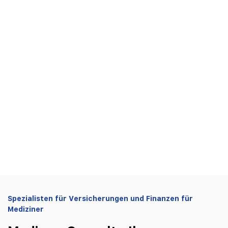
> 35 Jahre
Markterfahrung
100%
unabhängig
1000+
Kunden
Spezialisten für Versicherungen und Finanzen für 
Mediziner