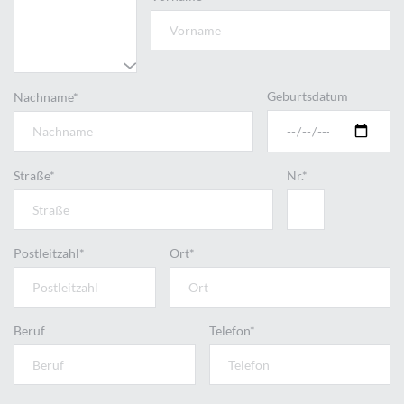
Geburtsdatum
Nachname*
Straße*
Nr.*
Postleitzahl*
Ort*
Beruf
Telefon*